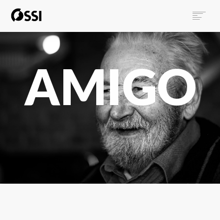
Über uns
Projekt neuroaffirmativ.at
AMIGO
Projekt AMIGO
Statuten
Blog